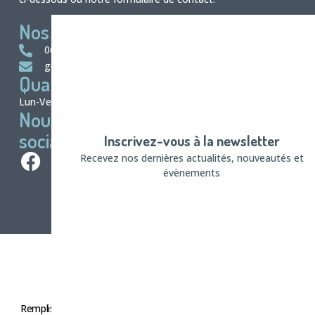
Nos coordonnées
06 75 02 64 16
gifap@wanadoo.fr
Quand nous contacter ?
Lun-Ven : 8:30 - 18:00
Nous suivre sur les Réseaux
sociaux
Inscrivez-vous à la newsletter
Recevez nos dernières actualités, nouveautés et
évènements
Remplissez le formulaire ci-dessous et nous vous contacterons