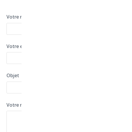
dans les meilleurs délais !
Votre nom
Votre e-mail
Objet
Votre message (obligatoire)