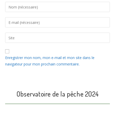
A
Enregistrer mon nom, mon e-mail et mon site dans le
l
navigateur pour mon prochain commentaire.
t
e
r
n
a
Observatoire de la pêche 2024
t
i
v