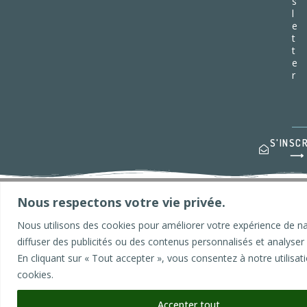
s
l
e
t
t
e
r
S'INSC
⟶
A
© GIFAP - Groupement de l'Industrie Française d'Articles de Pêche
l
Nous respectons votre vie privée.
2026
t
e
Nous utilisons des cookies pour améliorer votre expérience de na
r
diffuser des publicités ou des contenus personnalisés et analyser n
n
En cliquant sur « Tout accepter », vous consentez à notre utilisat
cookies.
a
t
Accepter tout