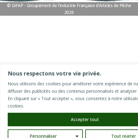
© GIFAP - Groupement de l'Industrie Française d'Articles de Pêche
l
2026
t
e
r
n
a
t
i
v
Nous respectons votre vie privée.
e
Nous utilisons des cookies pour améliorer votre expérience de na
:
diffuser des publicités ou des contenus personnalisés et analyser n
En cliquant sur « Tout accepter », vous consentez à notre utilisat
cookies.
Accepter tout
Personnaliser
Tout rejeter