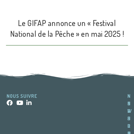
r
n
a
Le GIFAP annonce un « Festival
t
National de la Pêche » en mai 2025 !
i
v
e
:
NOUS SUIVRE
N
N
I
N
O
O
N
E
U
S
F
W
S
H
O
S
C
O
R
L
O
R
M
E